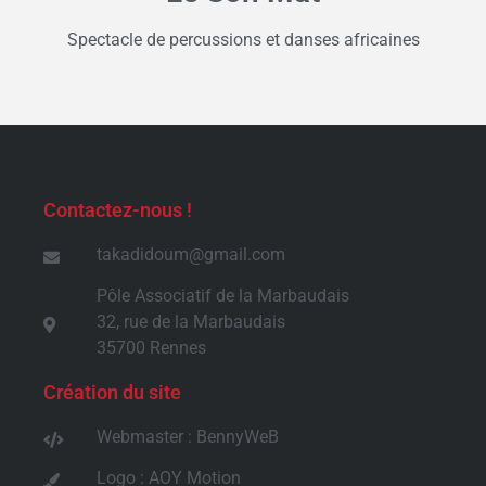
Spectacle de percussions et danses africaines
Contactez-nous !
takadidoum@gmail.com
Pôle Associatif de la Marbaudais
32, rue de la Marbaudais
35700 Rennes
Création du site
Webmaster : BennyWeB
Logo : AOY Motion